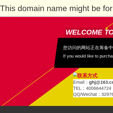
This domain name might be for
WELCOME T
您访问的网站正在筹备中
If you would like to purc
Email：
ghj@163.
TEL：4006644724
QQ/Wechat：3297